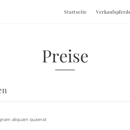
Startseite
Verkaufspferd
Preise
en
gnam aliquam quaerat