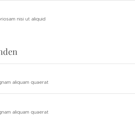
riosam nisi ut aliquid
nden
gnam aliquam quaerat
gnam aliquam quaerat